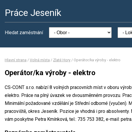
Práce Jeseník
Hledat zaměstnání
Hlavní strana
/
Volná místa
/
Zlaté Hory
/
Operátor/ka výroby - elektro
Operátor/ka výroby - elektro
CS-CONT s.r.o. nabízí 8 volných pracovních míst v oboru výrob
elektro. Práce na plný úvazek ve dvousměnném provozu. Pra
Minimální požadované vzdělání je Střední odborné (vyučen). M
pracoviště, okres Jeseník. Pozice je vhodná i pro absolventy
vám poskytne Petra Kmínková, tel.: 735 753 382, e-mail: petr