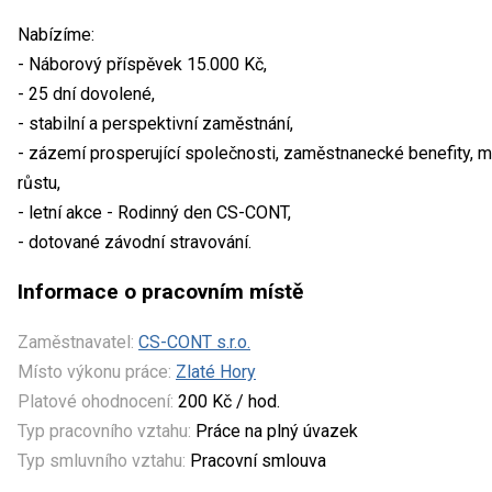
Nabízíme:
- Náborový příspěvek 15.000 Kč,
- 25 dní dovolené,
- stabilní a perspektivní zaměstnání,
- zázemí prosperující společnosti, zaměstnanecké benefity, m
růstu,
- letní akce - Rodinný den CS-CONT,
- dotované závodní stravování.
Informace o pracovním místě
Zaměstnavatel:
CS-CONT s.r.o.
Místo výkonu práce:
Zlaté Hory
Platové ohodnocení:
200 Kč / hod.
Typ pracovního vztahu:
Práce na plný úvazek
Typ smluvního vztahu:
Pracovní smlouva