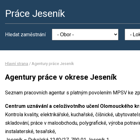
Práce Jeseník
Hledat zaměstnání
Hlavní strana
/
Agentury práce Jeseník
Agentury práce v okrese Jeseník
Seznam pracovních agentur s platným povolením MPSV ke zp
Centrum uznávání a celoživotního učení Olomouckého kr
Kontrola kvality, elektrikářské, kuchařské, číšnické, ubytovat
skladování, práce v maloobchodu, polygrafické, výroba potravin
instalaterské, tesařské,
Jeseník – Dukelská 1240/27, 790 01 Jeseník 1