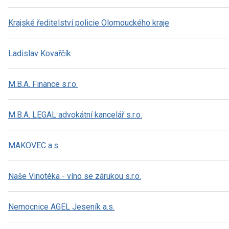
Krajské ředitelství policie Olomouckého kraje
Ladislav Kovařčík
M.B.A. Finance s.r.o.
M.B.A. LEGAL advokátní kancelář s.r.o.
MAKOVEC a.s.
Naše Vinotéka - víno se zárukou s.r.o.
Nemocnice AGEL Jeseník a.s.