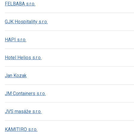
FELBABA s.r.o.
GJK Hospitality s.r.o.
HAPI s.r.o.
Hotel Helios s.r.o.
Jan Kozak
JM Containers s.r.o.
JVS masáže s.r.o.
KAMITIRO s.r.o.