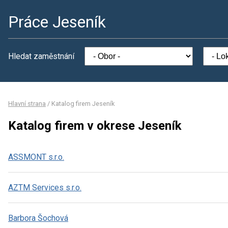
Práce Jeseník
Hledat zaměstnání
Hlavní strana
/
Katalog firem Jeseník
Katalog firem v okrese Jeseník
ASSMONT s.r.o.
AZTM Services s.r.o.
Barbora Šochová