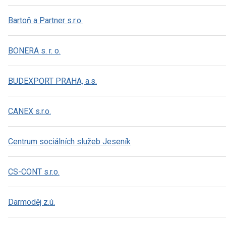
Bartoň a Partner s.r.o.
BONERA s. r. o.
BUDEXPORT PRAHA, a.s.
CANEX s.r.o.
Centrum sociálních služeb Jeseník
CS-CONT s.r.o.
Darmoděj z.ú.