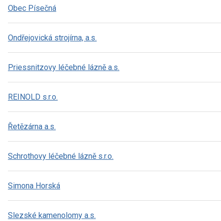
Obec Písečná
Ondřejovická strojírna, a.s.
Priessnitzovy léčebné lázně a.s.
REINOLD s.r.o.
Řetězárna a.s.
Schrothovy léčebné lázně s.r.o.
Simona Horská
Slezské kamenolomy a.s.