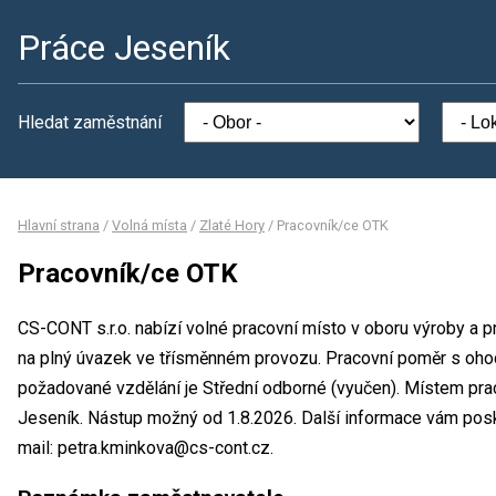
Práce Jeseník
Hledat zaměstnání
Hlavní strana
/
Volná místa
/
Zlaté Hory
/
Pracovník/ce OTK
Pracovník/ce OTK
CS-CONT s.r.o. nabízí volné pracovní místo v oboru výroby a 
na plný úvazek ve třísměnném provozu. Pracovní poměr s oh
požadované vzdělání je Střední odborné (vyučen). Místem prac
Jeseník. Nástup možný od 1.8.2026. Další informace vám posky
mail: petra.kminkova@cs-cont.cz.