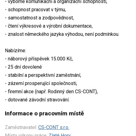
- výborné komunikační a organizační schopnosti,
- schopnost pracovat v týmu,
- samostatnost a zodpovědnost,
- čtení výkresové a výrobní dokumentace,
- znalost německého jazyka výhodou, není podmínkou.
Nabízíme:
- náborový příspěvek 15.000 Kč,
- 25 dní dovolené
- stabilní a perspektivní zaměstnání,
- zázemí prosperující společnosti,
- firemní akce (např. Rodinný den CS-CONT),
- dotované závodní stravování.
Informace o pracovním místě
Zaměstnavatel:
CS-CONT s.r.o.
Místo výkonu práce:
Zlaté Hory