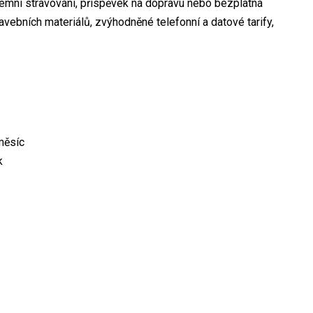
remní stravování, příspěvek na dopravu nebo bezplatná
vebních materiálů, zvýhodněné telefonní a datové tarify,
měsíc
k