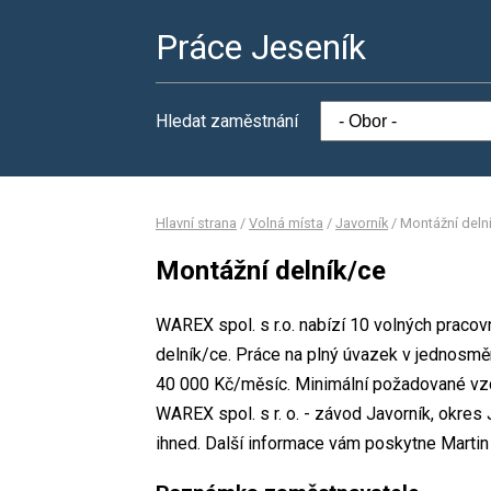
Práce Jeseník
Hledat zaměstnání
Hlavní strana
/
Volná místa
/
Javorník
/
Montážní deln
Montážní delník/ce
WAREX spol. s r.o. nabízí 10 volných pracov
delník/ce. Práce na plný úvazek v jednos
40 000 Kč/měsíc. Minimální požadované vzdě
WAREX spol. s r. o. - závod Javorník, okres
ihned. Další informace vám poskytne Martin K