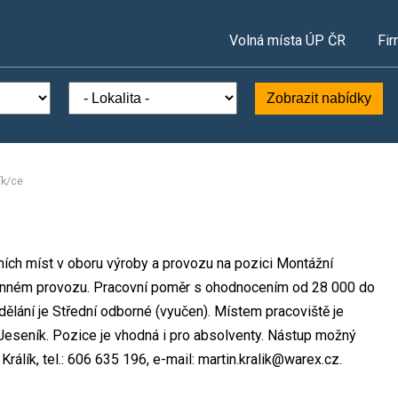
Volná místa ÚP ČR
Fir
Zobrazit nabídky
ík/ce
ních míst v oboru výroby a provozu na pozici Montážní
měnném provozu. Pracovní poměr s ohodnocením od 28 000 do
lání je Střední odborné (vyučen). Místem pracoviště je
 Jeseník. Pozice je vhodná i pro absolventy. Nástup možný
rálík, tel.: 606 635 196, e-mail: martin.kralik@warex.cz.