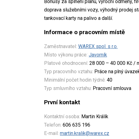
Bonusy za splnění plánu, výroční odměny, fi
doprava služebními vozy, výhodný prodej sta
tankovací karty na palivo a další.
Informace o pracovním místě
Zaměstnavatel:
WAREX spol. s r.o.
Místo výkonu práce:
Javorník
Platové ohodnocení:
28 000 – 40 000 Kč / 
Typ pracovního vztahu:
Práce na plný úvaze
Minimální počet hodin týdně:
40
Typ smluvního vztahu:
Pracovní smlouva
První kontakt
Kontaktní osoba:
Martin Králík
Telefon:
606 635 196
E-mail:
martin.kralik@warex.cz