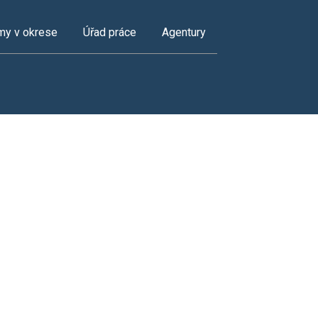
my v okrese
Úřad práce
Agentury