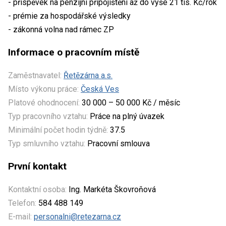
- příspěvek na penzijní připojištění až do výše 21 tis. Kč/rok
- prémie za hospodářské výsledky
- zákonná volna nad rámec ZP
Informace o pracovním místě
Zaměstnavatel:
Řetězárna a.s.
Místo výkonu práce:
Česká Ves
Platové ohodnocení:
30 000 – 50 000 Kč / měsíc
Typ pracovního vztahu:
Práce na plný úvazek
Minimální počet hodin týdně:
37.5
Typ smluvního vztahu:
Pracovní smlouva
První kontakt
Kontaktní osoba:
Ing. Markéta Škovroňová
Telefon:
584 488 149
E-mail:
personalni@retezarna.cz