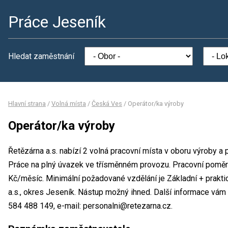
Práce Jeseník
Hledat zaměstnání
Hlavní strana
/
Volná místa
/
Česká Ves
/
Operátor/ka výroby
Operátor/ka výroby
Řetězárna a.s. nabízí 2 volná pracovní místa v oboru výroby a
Práce na plný úvazek ve třísměnném provozu. Pracovní pomě
Kč/měsíc. Minimální požadované vzdělání je Základní + prakti
a.s., okres Jeseník. Nástup možný ihned. Další informace vám 
584 488 149, e-mail: personalni@retezarna.cz.