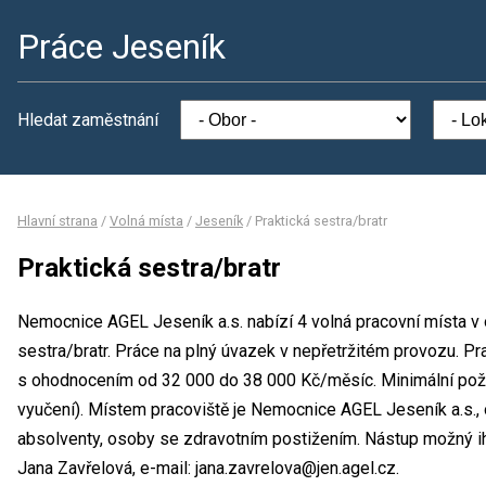
Práce Jeseník
Hledat zaměstnání
Hlavní strana
/
Volná místa
/
Jeseník
/
Praktická sestra/bratr
Praktická sestra/bratr
Nemocnice AGEL Jeseník a.s. nabízí 4 volná pracovní místa v o
sestra/bratr. Práce na plný úvazek v nepřetržitém provozu. P
s ohodnocením od 32 000 do 38 000 Kč/měsíc. Minimální poža
vyučení). Místem pracoviště je Nemocnice AGEL Jeseník a.s., 
absolventy, osoby se zdravotním postižením. Nástup možný ih
Jana Zavřelová, e-mail: jana.zavrelova@jen.agel.cz.