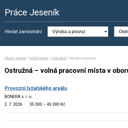
Práce Jeseník
Hledat zaměstnání
Hlavní strana
/
Volná místa
/
Ostružná
/
Výroba a provoz
Ostružná – volná pracovní místa v obor
Provozní lyžařského areálu
BONERA s. r. o.
2. 7. 2026
·
35 000 – 45 000 Kč