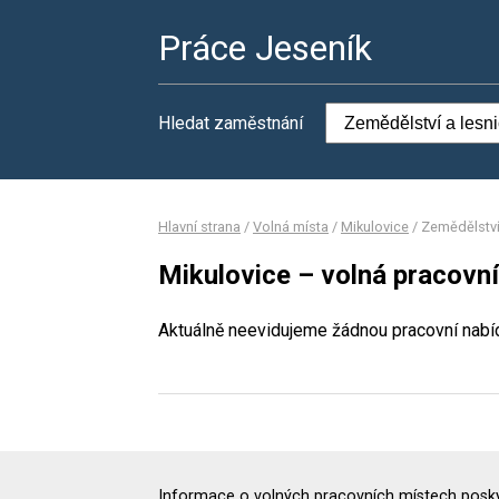
Práce Jeseník
Hledat zaměstnání
Hlavní strana
/
Volná místa
/
Mikulovice
/
Zemědělství 
Mikulovice – volná pracovní
Aktuálně neevidujeme žádnou pracovní nabí
Informace o volných pracovních místech poskyt