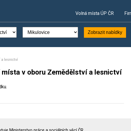
Volná místa ÚP ČR
Fir
Zobrazit nabídky
a lesnictví
 místa v oboru Zemědělství a lesnictví
dku.
uje Ministerstvo práce a sociálních věcí ČR.