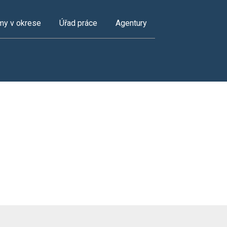
my v okrese
Úřad práce
Agentury