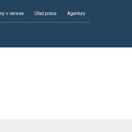
my v okrese
Úřad práce
Agentury