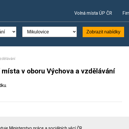
Volná místa ÚP ČR
Fir
Zobrazit nabídky
zdělávání
í místa v oboru Výchova a vzdělávání
dku.
uje Ministerstvo práce a sociálních věcí ČR.