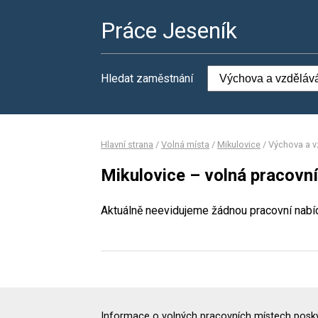
Práce Jeseník
Hledat zaměstnání
Hlavní strana
/
Volná místa
/
Mikulovice
/
Výchova a v
Mikulovice – volná pracovn
Aktuálně neevidujeme žádnou pracovní nabí
Informace o volných pracovních místech poskyt