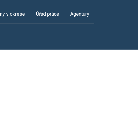
my v okrese
Úřad práce
Agentury