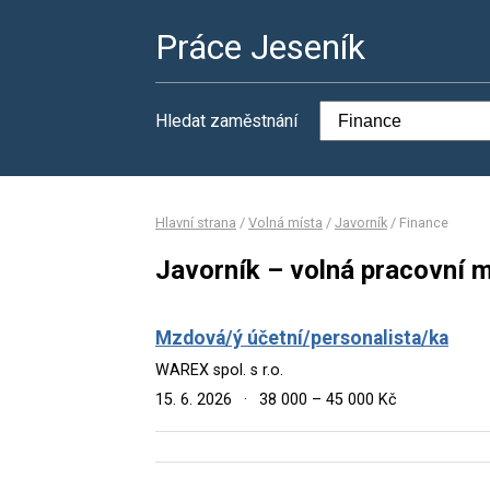
Práce Jeseník
Hledat zaměstnání
Hlavní strana
/
Volná místa
/
Javorník
/
Finance
Javorník – volná pracovní m
Mzdová/ý účetní/personalista/ka
WAREX spol. s r.o.
15. 6. 2026
·
38 000 – 45 000 Kč