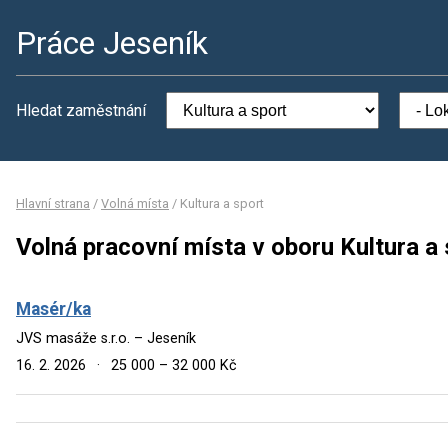
Práce Jeseník
Hledat zaměstnání
Hlavní strana
/
Volná místa
/
Kultura a sport
Volná pracovní místa v oboru Kultura a 
Masér/ka
JVS masáže s.r.o. – Jeseník
16. 2. 2026
·
25 000 – 32 000 Kč