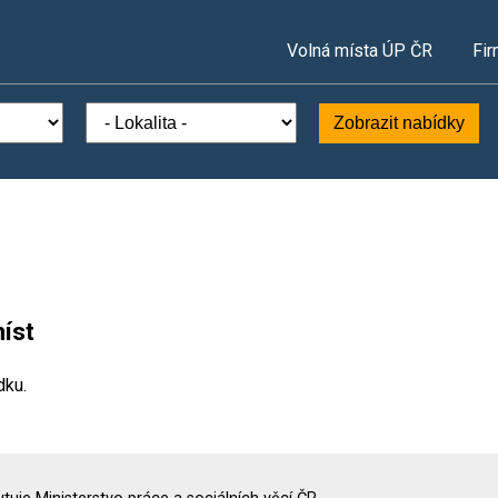
Volná místa ÚP ČR
Fir
Zobrazit nabídky
íst
dku.