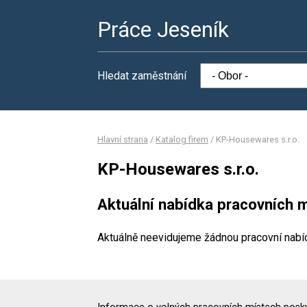
Práce Jeseník
Hledat zaměstnání
Hlavní strana
/
Katalog firem
/
KP-Housewares s.r.o.
KP-Housewares s.r.o.
Aktuální nabídka pracovních m
Aktuálně neevidujeme žádnou pracovní nabí