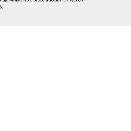
uje Ministerstvo práce a sociálních věcí ČR.
6.