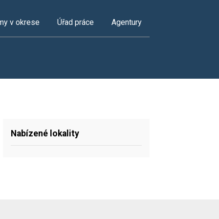
my v okrese
Úřad práce
Agentury
Nabízené lokality