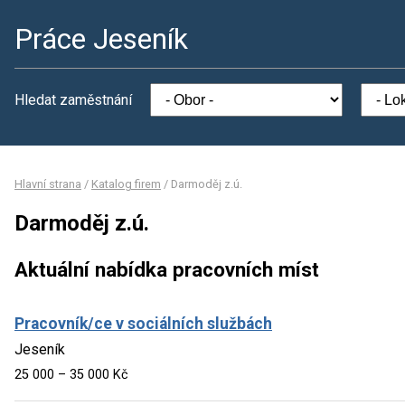
Práce Jeseník
Hledat zaměstnání
Hlavní strana
/
Katalog firem
/
Darmoděj z.ú.
Darmoděj z.ú.
Aktuální nabídka pracovních míst
Pracovník/ce v sociálních službách
Jeseník
25 000 – 35 000 Kč