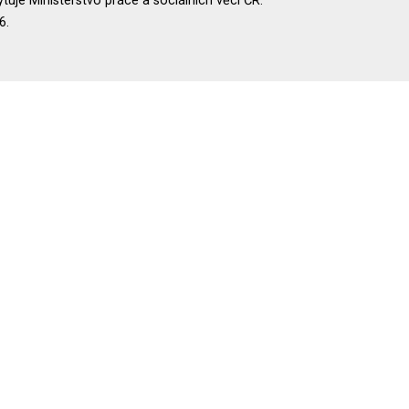
uje Ministerstvo práce a sociálních věcí ČR.
6.